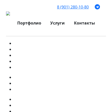
8 (901) 280-10-80
Портфолио
Услуги
Контакты
О стоимости создания сайта
Создание сайтов Иваново
Регистрация домена
Создание различных сайтов
Поддержка сайтов
Продвижение по трафику
Продвижение комплексное
Продвижение в ТОП 10
Факторы ранжирования на сайтах
Процессы поисковых систем
Виды заражения сайтов