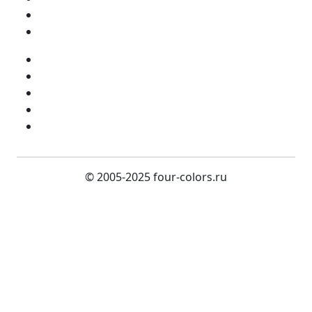
Фильтры поисковых систем
Проблемы в продвижении сайта
Сайт-визитка
Разработка лендигов
SEO-копирайтинг
SEO-оптимизация
Яндекс.Директ
© 2005-2025 four-colors.ru